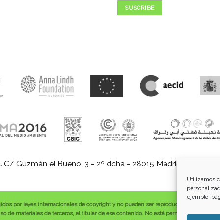
SUSCRIBE
.
C/ Guzmán el Bueno, 3 - 2º dcha - 28015 Madrid |
E-mail:
in
Utilizamos c
personalizad
ejemplo, pág
gidos por leyes internacionales de copyright y no pueden ser reproducidos, distribuid
o de materiales de terceros, el titular de ese contenido. No está permitido borrar o a