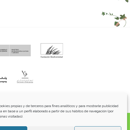
fo@funci.org
Tel:
91 543 46 73
ookies propias y de terceros para fines analíticos y para mostrarle publicidad
a en base a un perfil elaborado a partir de sus hábitos de navegación (por
inas visitadas).
os, transmitidos, exhibidos, publicados o retransmitidos
lterar ninguna marca, derecho de autor u otro aviso de