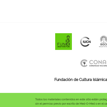
Fundación de Cultura Islámica
Todos los materiales contenidos en este sitio están prote
sin el permiso previo por escrito de Med-O-Med o en el cas