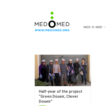
Skip
to
content
MED-O-MED
Half-year of the project
“Green Doueir, Clever
Doueir”