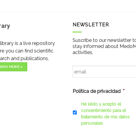
NEWSLETTER
rary
Suscribe to our newsletter t
library is a live repository
stay informed about Medo
e you can find scientific
activities.
arch and publications.
Email
*
ARN MORE »
Política de privacidad
*
He leído y acepto el
consentimiento para el
tratamiento de mis datos
personales