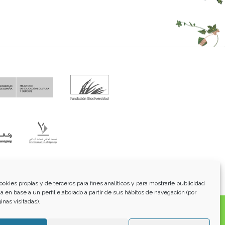
fo@funci.org
Tel:
91 543 46 73
ookies propias y de terceros para fines analíticos y para mostrarle publicidad
a en base a un perfil elaborado a partir de sus hábitos de navegación (por
inas visitadas).
os, transmitidos, exhibidos, publicados o retransmitidos
lterar ninguna marca, derecho de autor u otro aviso de