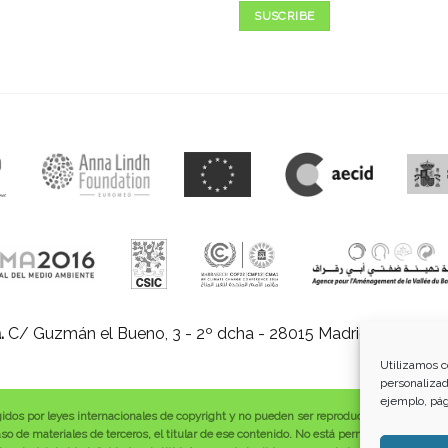
SUSCRIBE
.
C/ Guzmán el Bueno, 3 - 2º dcha - 28015 Madrid |
E-mail:
in
Utilizamos c
personalizad
ejemplo, pág
gidos por leyes internacionales de copyright y no pueden ser reproducidos, distribuid
o de materiales de terceros, el titular de ese contenido. No está permitido borrar o a