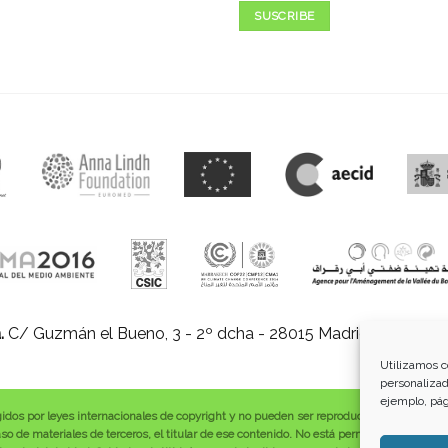
SUSCRIBE
.
C/ Guzmán el Bueno, 3 - 2º dcha - 28015 Madrid |
E-mail:
in
Utilizamos c
personalizad
ejemplo, pág
gidos por leyes internacionales de copyright y no pueden ser reproducidos, distribuid
o de materiales de terceros, el titular de ese contenido. No está permitido borrar o a