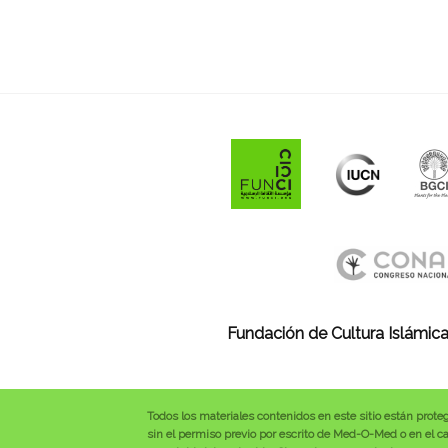
Fundación de Cultura Islámica
Todos los materiales contenidos en este sitio están prote
sin el permiso previo por escrito de Med-O-Med o en el cas