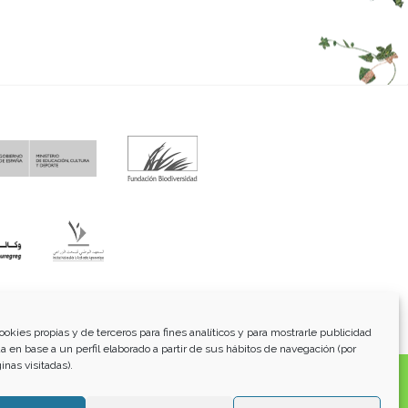
fo@funci.org
Tel:
91 543 46 73
ookies propias y de terceros para fines analíticos y para mostrarle publicidad
a en base a un perfil elaborado a partir de sus hábitos de navegación (por
inas visitadas).
os, transmitidos, exhibidos, publicados o retransmitidos
lterar ninguna marca, derecho de autor u otro aviso de