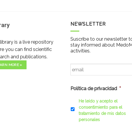
NEWSLETTER
rary
Suscribe to our newsletter t
library is a live repository
stay informed about Medo
e you can find scientific
activities.
arch and publications.
Email
*
ARN MORE »
Política de privacidad
*
He leído y acepto el
consentimiento para el
tratamiento de mis datos
personales