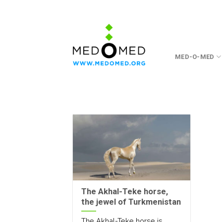
Skip
to
content
MED-O-MED
The Akhal-Teke horse,
the jewel of Turkmenistan
The Akhal-Teke horse is