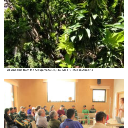
Al-Andalus from the Alpujarra to El Ejido. Med-O-Med in Almería