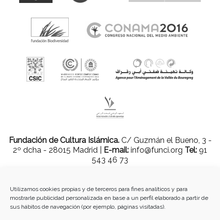
Fundación de Cultura Islámica.
C/ Guzmán el Bueno, 3 -
2º dcha - 28015 Madrid |
E-mail:
info@funci.org
Tel:
91
543 46 73
Utilizamos cookies propias y de terceros para fines analíticos y para
mostrarle publicidad personalizada en base a un perfil elaborado a partir de
Todos los materiales contenidos en este sitio están protegidos por leyes
sus hábitos de navegación (por ejemplo, páginas visitadas).
internacionales de copyright y no pueden ser reproducidos, distribuidos,
transmitidos, exhibidos, publicados o retransmitidos sin el permiso previo por