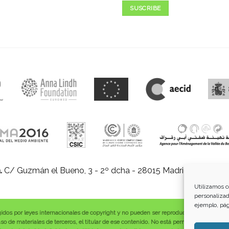
SUSCRIBE
.
C/ Guzmán el Bueno, 3 - 2º dcha - 28015 Madrid |
E-mail:
in
Utilizamos c
personalizad
ejemplo, pág
gidos por leyes internacionales de copyright y no pueden ser reproducidos, distribuid
o de materiales de terceros, el titular de ese contenido. No está permitido borrar o a