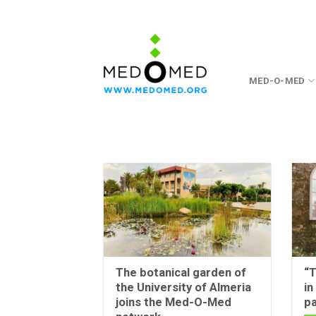
Skip
to
content
MED-O-MED
The botanical garden of
“T
the University of Almeria
in
joins the Med-O-Med
pa