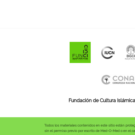
Fundación de Cultura Islámica
Todos los materiales contenidos en este sitio están prote
sin el permiso previo por escrito de Med-O-Med o en el cas