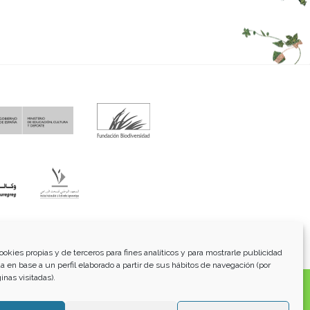
fo@funci.org
Tel:
91 543 46 73
ookies propias y de terceros para fines analíticos y para mostrarle publicidad
a en base a un perfil elaborado a partir de sus hábitos de navegación (por
inas visitadas).
os, transmitidos, exhibidos, publicados o retransmitidos
lterar ninguna marca, derecho de autor u otro aviso de