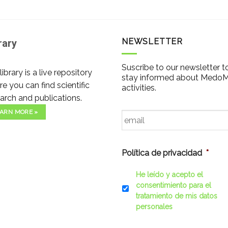
NEWSLETTER
rary
Suscribe to our newsletter t
library is a live repository
stay informed about Medo
e you can find scientific
activities.
arch and publications.
Email
*
ARN MORE »
Política de privacidad
*
He leído y acepto el
consentimiento para el
tratamiento de mis datos
personales