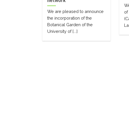
network
We
We are pleased to announce
of
the incorporation of the
(C
Botanical Garden of the
Lai
University of [...]