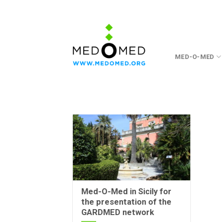
Skip
to
content
MED-O-MED
Med-O-Med in Sicily for
the presentation of the
GARDMED network