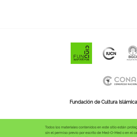
Fundación de Cultura Islámica
Todos los materiales contenidos en este sitio están prote
sin el permiso previo por escrito de Med-O-Med o en el cas