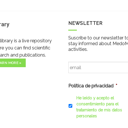
NEWSLETTER
rary
Suscribe to our newsletter t
library is a live repository
stay informed about Medo
e you can find scientific
activities.
arch and publications.
Email
*
ARN MORE »
Política de privacidad
*
He leído y acepto el
consentimiento para el
tratamiento de mis datos
personales