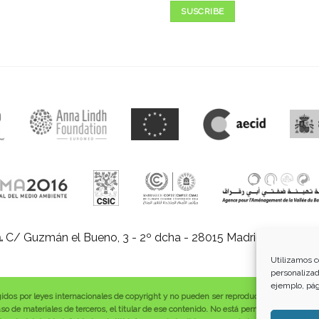
SUSCRIBE
.
C/ Guzmán el Bueno, 3 - 2º dcha - 28015 Madrid |
E-mail:
in
Utilizamos c
personalizad
ejemplo, pág
gidos por leyes internacionales de copyright y no pueden ser reproducidos, distribuid
o de materiales de terceros, el titular de ese contenido. No está permitido borrar o a