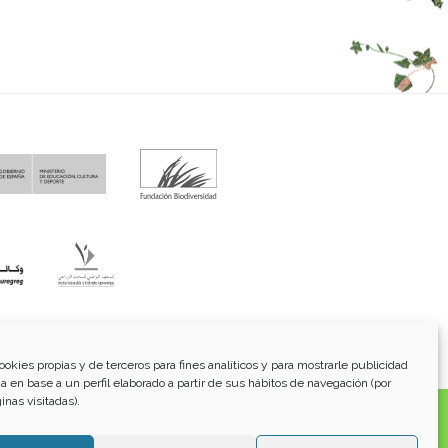
fo@funci.org
Tel:
91 543 46 73
ookies propias y de terceros para fines analíticos y para mostrarle publicidad
a en base a un perfil elaborado a partir de sus hábitos de navegación (por
inas visitadas).
os, transmitidos, exhibidos, publicados o retransmitidos
lterar ninguna marca, derecho de autor u otro aviso de