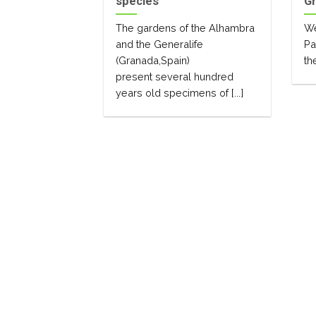
species
Gr
The gardens of the Alhambra
We
and the Generalife
Pa
(Granada,Spain)
th
present several hundred
years old specimens of [...]