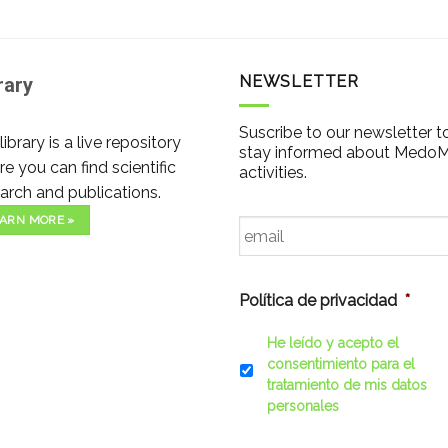
NEWSLETTER
rary
Suscribe to our newsletter t
library is a live repository
stay informed about Medo
e you can find scientific
activities.
arch and publications.
Email
*
ARN MORE »
Política de privacidad
*
He leído y acepto el
consentimiento para el
tratamiento de mis datos
personales