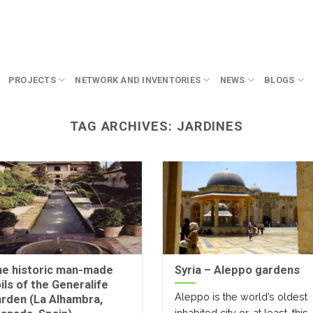
PROJECTS
NETWORK AND INVENTORIES
NEWS
BLOGS
TAG ARCHIVES:
JARDINES
he historic man-made
Syria – Aleppo gardens
ils of the Generalife
Aleppo is the world’s oldest
rden (La Alhambra,
inhabited city or, at least, this