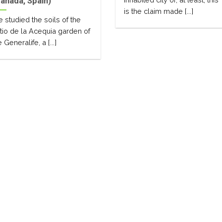
anada, Spain)
is the claim made [...]
 studied the soils of the
tio de la Acequia garden of
e Generalife, a [...]