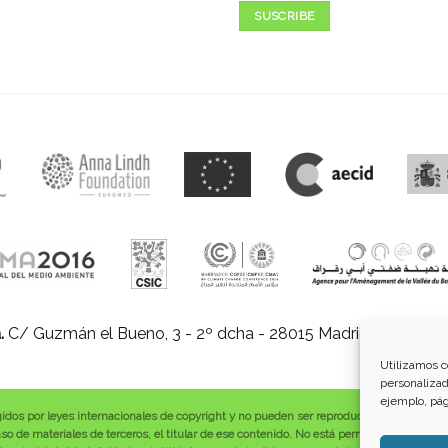
SUSCRIBE
.
C/ Guzmán el Bueno, 3 - 2º dcha - 28015 Madrid |
E-mail:
in
Utilizamos c
personalizad
ejemplo, pág
gidos por leyes internacionales de copyright y no pueden ser reproducidos, distribuid
o de materiales de terceros, el titular de ese contenido. No está permitido borrar o a