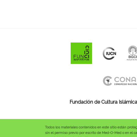
Fundación de Cultura Islámica
Todos los materiales contenidos en este sitio están prote
sin el permiso previo por escrito de Med-O-Med o en el cas