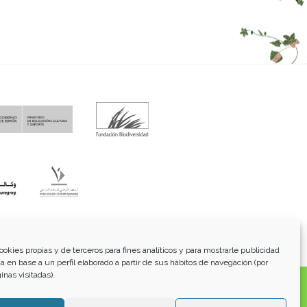
fo@funci.org
Tel:
91 543 46 73
ookies propias y de terceros para fines analíticos y para mostrarle publicidad
a en base a un perfil elaborado a partir de sus hábitos de navegación (por
inas visitadas).
os, transmitidos, exhibidos, publicados o retransmitidos
lterar ninguna marca, derecho de autor u otro aviso de