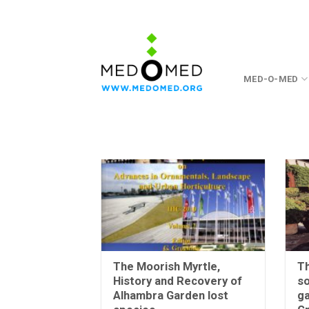
Skip
to
content
MED-O-MED
The Moorish Myrtle,
T
History and Recovery of
so
Alhambra Garden lost
ga