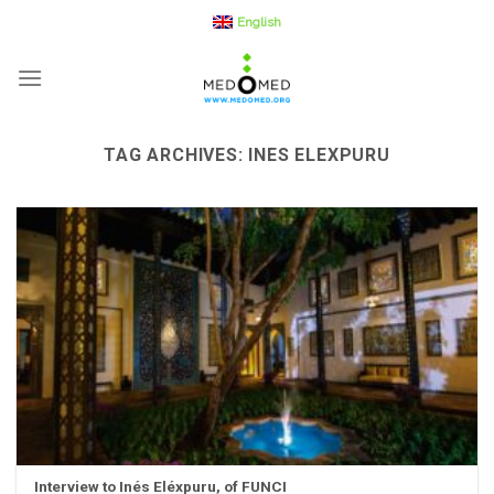
Skip
English
to
content
TAG ARCHIVES:
INES ELEXPURU
Interview to Inés Eléxpuru, of FUNCI