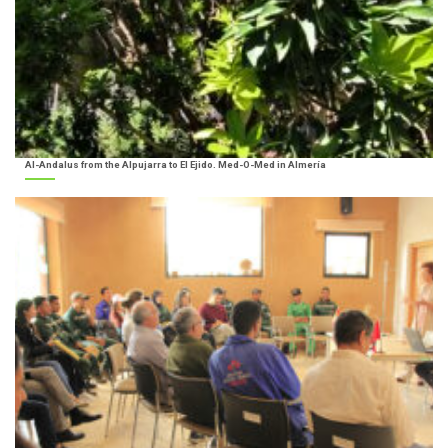
Al-Andalus from the Alpujarra to El Ejido. Med-O-Med in Almería