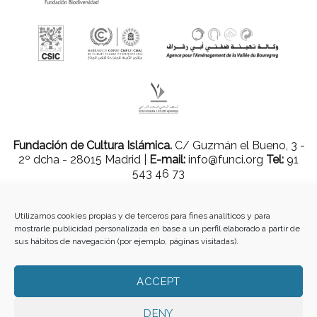
Fundación de Cultura Islámica.
C/ Guzmán el Bueno, 3 -
2º dcha - 28015 Madrid |
E-mail:
info@funci.org
Tel:
91
543 46 73
Utilizamos cookies propias y de terceros para fines analíticos y para
mostrarle publicidad personalizada en base a un perfil elaborado a partir de
Todos los materiales contenidos en este sitio están protegidos por leyes
sus hábitos de navegación (por ejemplo, páginas visitadas).
internacionales de copyright y no pueden ser reproducidos, distribuidos,
transmitidos, exhibidos, publicados o retransmitidos sin el permiso previo por
escrito de Med-O-Med o en el caso de materiales de terceros, el titular de ese
ACCEPT
contenido. No está permitido borrar o alterar ninguna marca, derecho de autor u
otro aviso de copyright del contenido. Sin embargo, puede descargar el material
de Med-O-Med en la Web (una copia legible y una copia impresa por página)
DENY