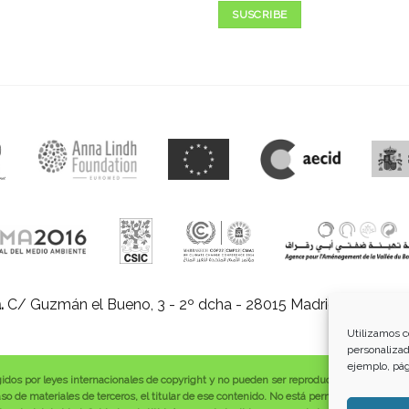
SUSCRIBE
.
C/ Guzmán el Bueno, 3 - 2º dcha - 28015 Madrid |
E-mail:
in
Utilizamos c
personalizad
ejemplo, pág
gidos por leyes internacionales de copyright y no pueden ser reproducidos, distribuid
o de materiales de terceros, el titular de ese contenido. No está permitido borrar o a