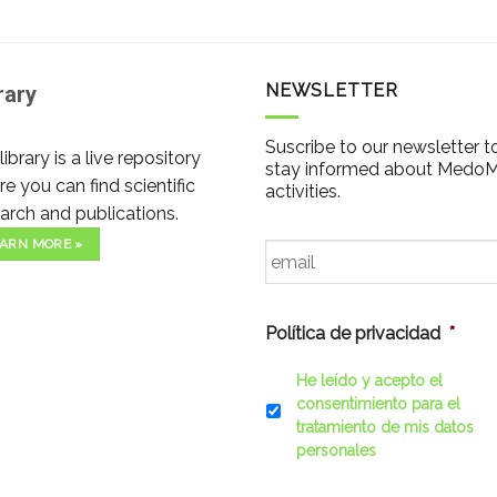
NEWSLETTER
rary
Suscribe to our newsletter t
library is a live repository
stay informed about Medo
e you can find scientific
activities.
arch and publications.
Email
*
ARN MORE »
Política de privacidad
*
He leído y acepto el
consentimiento para el
tratamiento de mis datos
personales