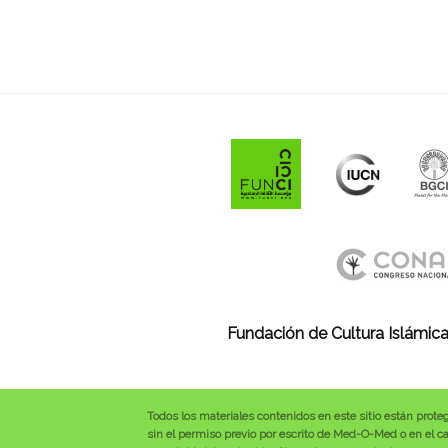
Fundación de Cultura Islámica
Todos los materiales contenidos en este sitio están prote
sin el permiso previo por escrito de Med-O-Med o en el cas