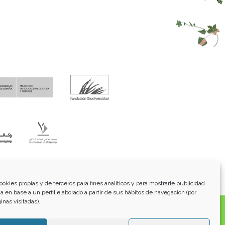
fo@funci.org
Tel:
91 543 46 73
ookies propias y de terceros para fines analíticos y para mostrarle publicidad
a en base a un perfil elaborado a partir de sus hábitos de navegación (por
inas visitadas).
os, transmitidos, exhibidos, publicados o retransmitidos
lterar ninguna marca, derecho de autor u otro aviso de