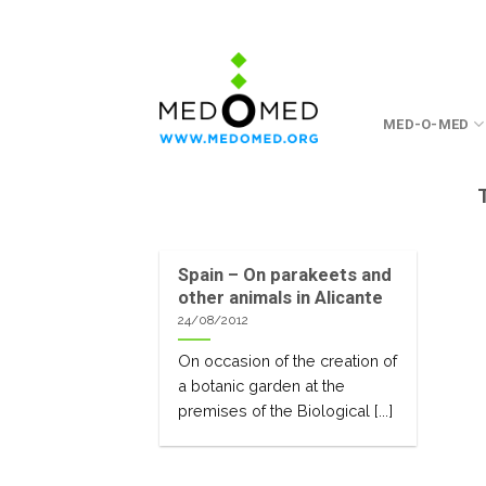
Skip
to
content
MED-O-MED
Spain – On parakeets and
other animals in Alicante
24/08/2012
On occasion of the creation of
a botanic garden at the
premises of the Biological [...]