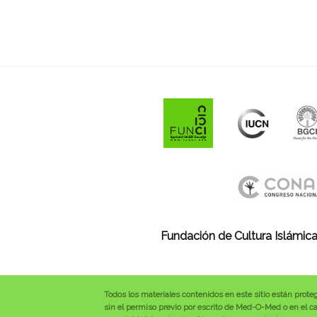
Fundación de Cultura Islámica
Todos los materiales contenidos en este sitio están prote
sin el permiso previo por escrito de Med-O-Med o en el cas