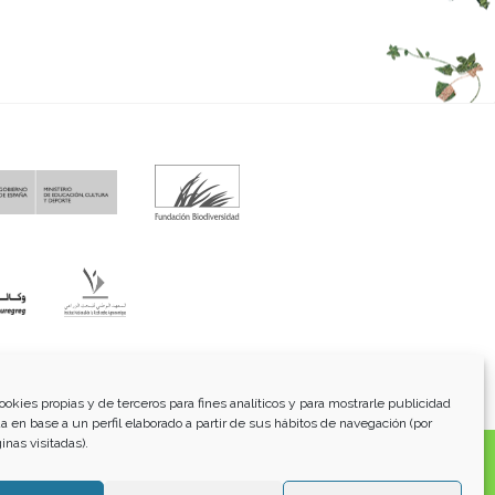
fo@funci.org
Tel:
91 543 46 73
ookies propias y de terceros para fines analíticos y para mostrarle publicidad
a en base a un perfil elaborado a partir de sus hábitos de navegación (por
inas visitadas).
os, transmitidos, exhibidos, publicados o retransmitidos
lterar ninguna marca, derecho de autor u otro aviso de