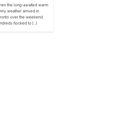
en the long-awaited warm
nny weather arrived in
ronto over the weekend,
ndreds flocked to [...]