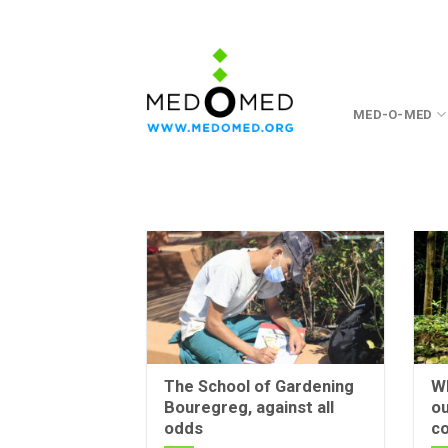
Skip
to
content
MED-O-MED
The School of Gardening
Wh
Bouregreg, against all
ou
odds
c