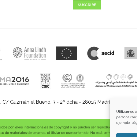
SUSCRIBE
.
C/ Guzmán el Bueno, 3 - 2º dcha - 28015 Madrid |
E-mail:
in
Utilizamos c
personalizad
ejemplo, pág
gidos por leyes internacionales de copyright y no pueden ser reproducidos, distribuid
o de materiales de terceros, el titular de ese contenido. No está permitido borrar o a