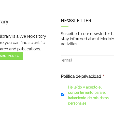
NEWSLETTER
rary
Suscribe to our newsletter t
library is a live repository
stay informed about Medo
e you can find scientific
activities.
arch and publications.
Email
*
ARN MORE »
Política de privacidad
*
He leído y acepto el
consentimiento para el
tratamiento de mis datos
personales