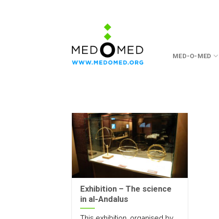
Skip
to
content
MED-O-MED
Exhibition – The science
in al-Andalus
This exhibition, organised by