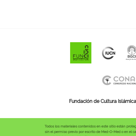
Fundación de Cultura Islámica
Todos los materiales contenidos en este sitio están prote
sin el permiso previo por escrito de Med-O-Med o en el cas