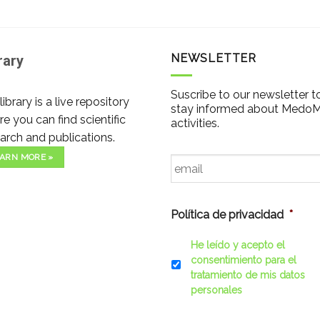
NEWSLETTER
rary
Suscribe to our newsletter t
library is a live repository
stay informed about Medo
e you can find scientific
activities.
arch and publications.
Email
*
ARN MORE »
Política de privacidad
*
He leído y acepto el
consentimiento para el
tratamiento de mis datos
personales