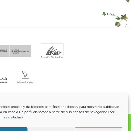
fo@funci.org
Tel:
91 543 46 73
ookies propias y de terceros para fines analíticos y para mostrarle publicidad
a en base a un perfil elaborado a partir de sus hábitos de navegación (por
inas visitadas).
os, transmitidos, exhibidos, publicados o retransmitidos
lterar ninguna marca, derecho de autor u otro aviso de