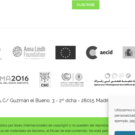
SUSCRIBE
.
C/ Guzmán el Bueno, 3 - 2º dcha - 28015 Madrid |
E-mail:
in
Utilizamos c
personalizad
ejemplo, pág
gidos por leyes internacionales de copyright y no pueden ser reproducidos, distribuid
o de materiales de terceros, el titular de ese contenido. No está permitido borrar o a