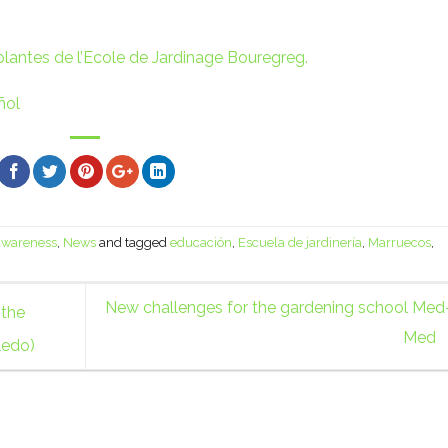
lantes de l’Ecole de Jardinage Bouregreg.
ñol
 awareness
,
News
and tagged
educación
,
Escuela de jardinería
,
Marruecos
,
New challenges for the gardening school Med
 the
Med
ledo)