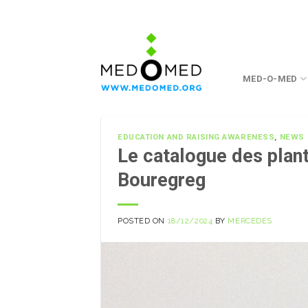
Skip
to
content
MED-O-MED
EDUCATION AND RAISING AWARENESS
,
NEWS
Le catalogue des plant
Bouregreg
POSTED ON
18/12/2024
BY
MERCEDES