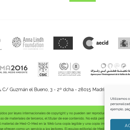
.
C/ Guzmán el Bueno, 3 - 2º dcha - 28015 Madrid |
E-mail:
in
Utilizamos c
personalizad
ejemplo, pág
gidos por leyes internacionales de copyright y no pueden ser reproducidos, distribuid
o de materiales de terceros, el titular de ese contenido. No está permitido borrar o a
 material de Med-O-Med en la Web (una copia legible y una copia impresa por página)
A
 ofrecen como un servicio a los lectores. El equipo editorial de Med-O-Med no estuv