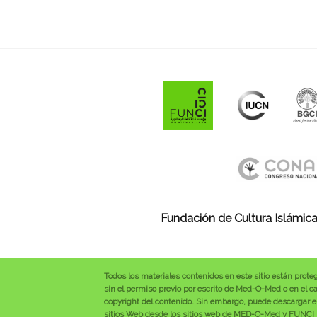
Fundación de Cultura Islámica
Todos los materiales contenidos en este sitio están prote
sin el permiso previo por escrito de Med-O-Med o en el cas
copyright del contenido. Sin embargo, puede descargar el
sitios Web desde los sitios web de MED-O-Med y FUNCI se