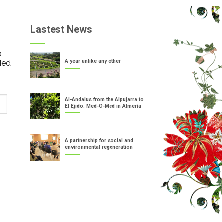
Lastest News
o
Med
A year unlike any other
Al-Andalus from the Alpujarra to
El Ejido. Med-O-Med in Almería
A partnership for social and
environmental regeneration