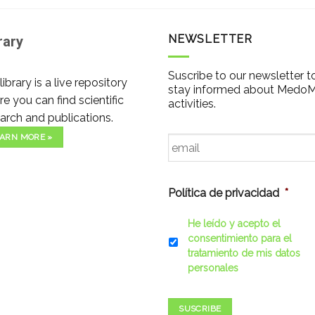
NEWSLETTER
rary
Suscribe to our newsletter t
library is a live repository
stay informed about Medo
e you can find scientific
activities.
arch and publications.
Email
*
ARN MORE »
Política de privacidad
*
He leído y acepto el
consentimiento para el
tratamiento de mis datos
personales
SUSCRIBE