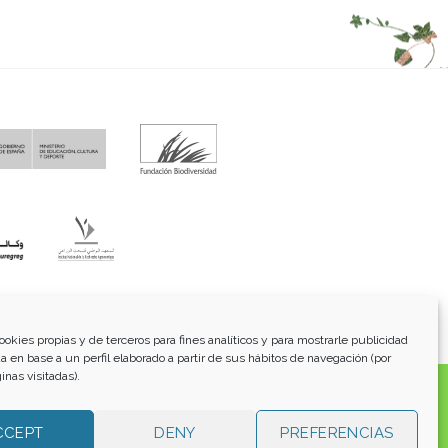
fo@funci.org
Tel:
91 543 46 73
ookies propias y de terceros para fines analíticos y para mostrarle publicidad
a en base a un perfil elaborado a partir de sus hábitos de navegación (por
inas visitadas).
os, transmitidos, exhibidos, publicados o retransmitidos
lterar ninguna marca, derecho de autor u otro aviso de
 para su uso personal, no comercial. Los enlaces a otros
CCEPT
DENY
PREFERENCIAS
o involucrado en su producción y no es responsable de