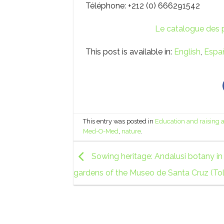
Téléphone: +212 (0) 666291542
Le catalogue des p
This post is available in:
English
Espa
This entry was posted in
Education and raising
Med-O-Med
,
nature
.
Sowing heritage: Andalusi botany in
gardens of the Museo de Santa Cruz (To