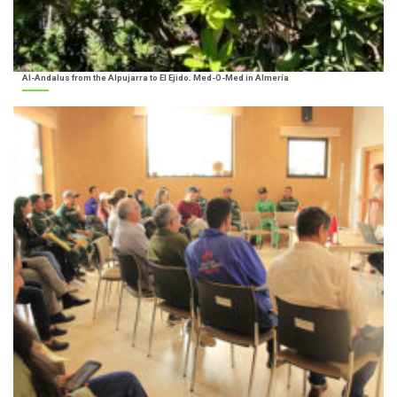
Al-Andalus from the Alpujarra to El Ejido. Med-O-Med in Almería