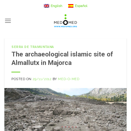
Skip
English
Español
to
content
SERRA DE TRAMUNTANA
The archaeological islamic site of
Almallutx in Majorca
POSTED ON
29/11/2012
BY
MED-O-MED