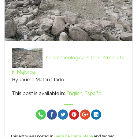
The archaeological site of Almallutx
in Majorca
By Jaume Mateu Lladó
This post is available in:
English
Español
This entry was posted in
Serra de Tramuntana
and tagged