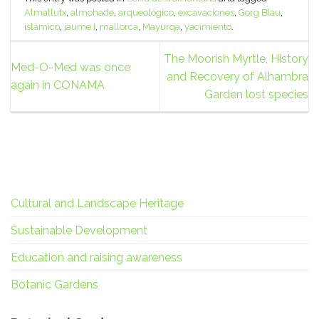
Almallutx
,
almohade
,
arqueológico
,
excavaciones
,
Gorg Blau
,
islámico
,
jaume I
,
mallorca
,
Mayurqa
,
yacimiento
.
The Moorish Myrtle, History
Med-O-Med was once
and Recovery of Alhambra
again in CONAMA
Garden lost species
Cultural and Landscape Heritage
Sustainable Development
Education and raising awareness
Botanic Gardens