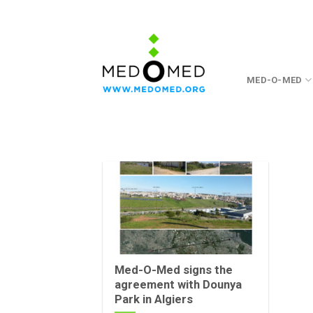
Skip
to
content
MED-O-MED
Med-O-Med signs the
agreement with Dounya
Park in Algiers