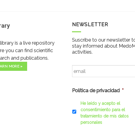
NEWSLETTER
rary
Suscribe to our newsletter t
library is a live repository
stay informed about Medo
e you can find scientific
activities.
arch and publications.
Email
*
ARN MORE »
Política de privacidad
*
He leído y acepto el
consentimiento para el
tratamiento de mis datos
personales