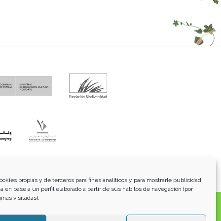
fo@funci.org
Tel:
91 543 46 73
ookies propias y de terceros para fines analíticos y para mostrarle publicidad
a en base a un perfil elaborado a partir de sus hábitos de navegación (por
inas visitadas).
os, transmitidos, exhibidos, publicados o retransmitidos
lterar ninguna marca, derecho de autor u otro aviso de