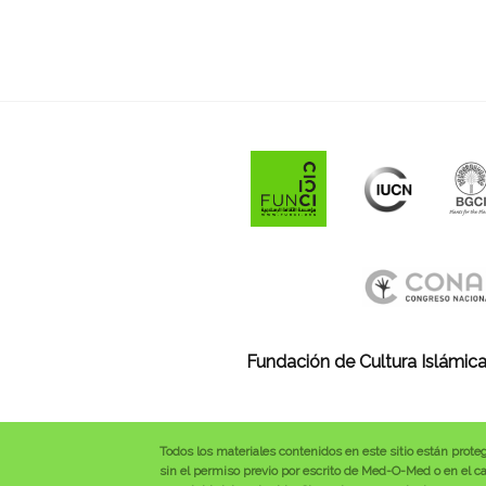
Fundación de Cultura Islámica
Todos los materiales contenidos en este sitio están prote
sin el permiso previo por escrito de Med-O-Med o en el cas