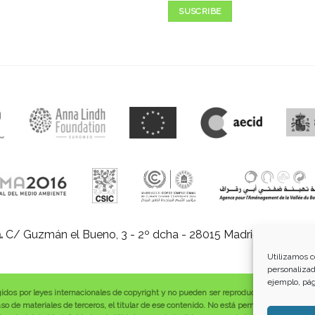
SUSCRIBE
.
C/ Guzmán el Bueno, 3 - 2º dcha - 28015 Madrid |
E-mail:
in
Utilizamos c
personalizad
ejemplo, pág
gidos por leyes internacionales de copyright y no pueden ser reproducidos, distribuid
o de materiales de terceros, el titular de ese contenido. No está permitido borrar o a