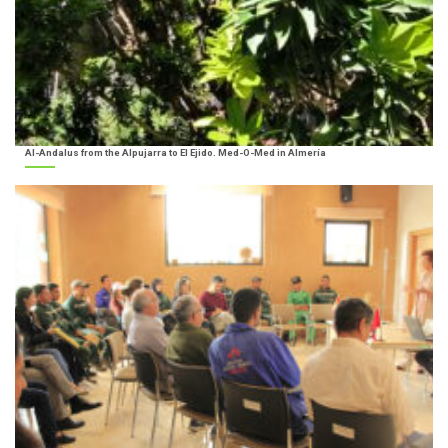
Al-Andalus from the Alpujarra to El Ejido. Med-O-Med in Almería