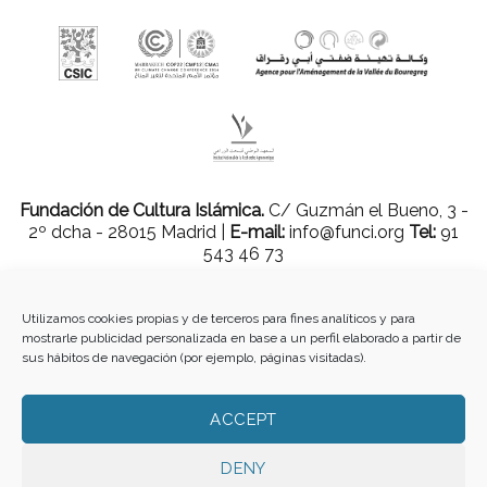
Fundación de Cultura Islámica.
C/ Guzmán el Bueno, 3 -
2º dcha - 28015 Madrid |
E-mail:
info@funci.org
Tel:
91
543 46 73
Utilizamos cookies propias y de terceros para fines analíticos y para
mostrarle publicidad personalizada en base a un perfil elaborado a partir de
Todos los materiales contenidos en este sitio están protegidos por leyes
sus hábitos de navegación (por ejemplo, páginas visitadas).
internacionales de copyright y no pueden ser reproducidos, distribuidos,
transmitidos, exhibidos, publicados o retransmitidos sin el permiso previo por
escrito de Med-O-Med o en el caso de materiales de terceros, el titular de ese
ACCEPT
contenido. No está permitido borrar o alterar ninguna marca, derecho de autor u
otro aviso de copyright del contenido. Sin embargo, puede descargar el material
de Med-O-Med en la Web (una copia legible y una copia impresa por página)
DENY
para su uso personal, no comercial. Los enlaces a otros sitios Web desde los