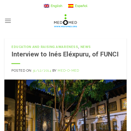
Skip
English
Español
to
content
EDUCATION AND RAISING AWARENESS
,
NEWS
Interview to Inés Eléxpuru, of FUNCI
POSTED ON
31/12/2014
BY
MED-O-MED