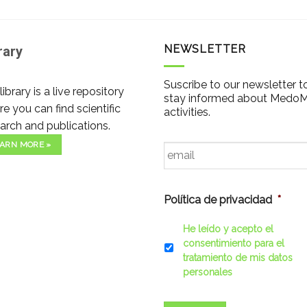
NEWSLETTER
rary
Suscribe to our newsletter t
library is a live repository
stay informed about Medo
e you can find scientific
activities.
arch and publications.
Email
*
ARN MORE »
Política de privacidad
*
He leído y acepto el
consentimiento para el
tratamiento de mis datos
personales