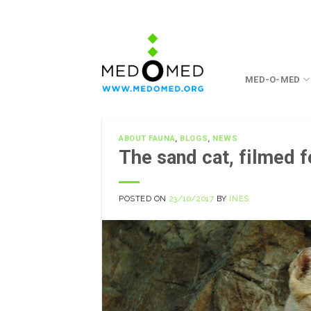
Skip
to
content
MED-O-MED
ABOUT FAUNA
,
BLOGS
,
NEWS
The sand cat, filmed fo
POSTED ON
23/10/2017
BY
INES