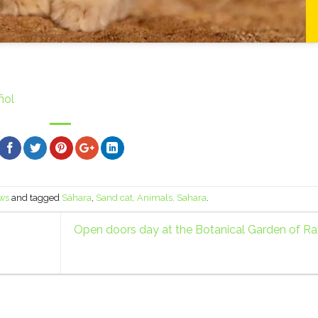
ñol
ws
and tagged
Sáhara
,
Sand cat, Animals, Sahara
.
Open doors day at the Botanical Garden of R