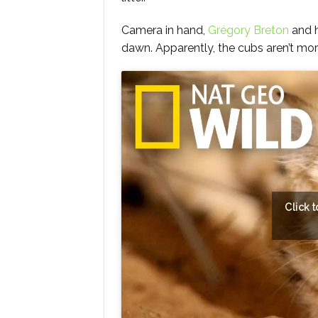
Camera in hand,
Grégory Breton
and h
dawn. Apparently, the cubs aren’t mor
Click 