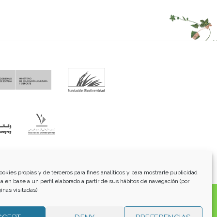
fo@funci.org
Tel:
91 543 46 73
ookies propias y de terceros para fines analíticos y para mostrarle publicidad
a en base a un perfil elaborado a partir de sus hábitos de navegación (por
inas visitadas).
os, transmitidos, exhibidos, publicados o retransmitidos
lterar ninguna marca, derecho de autor u otro aviso de
 para su uso personal, no comercial. Los enlaces a otros