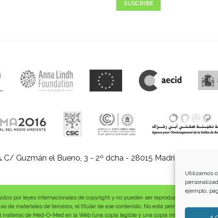
SUSCRIBE
.
C/ Guzmán el Bueno, 3 - 2º dcha - 28015 Madrid |
E-mail:
in
Utilizamos c
personalizad
ejemplo, pág
gidos por leyes internacionales de copyright y no pueden ser reproducidos, distribuid
o de materiales de terceros, el titular de ese contenido. No está permitido borrar o a
 material de Med-O-Med en la Web (una copia legible y una copia impresa por página)