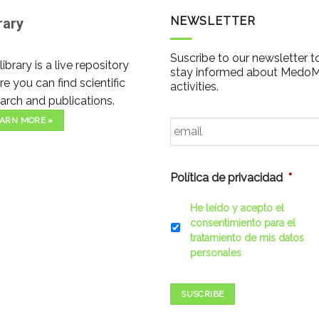
NEWSLETTER
rary
Suscribe to our newsletter t
library is a live repository
stay informed about Medo
e you can find scientific
activities.
arch and publications.
Email
*
ARN MORE »
Política de privacidad
*
He leído y acepto el
consentimiento para el
tratamiento de mis datos
personales
SUSCRIBE