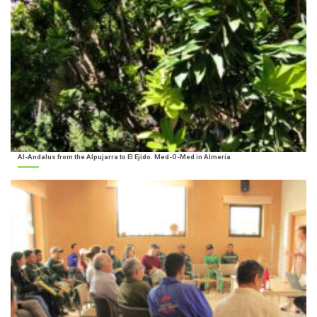
Al-Andalus from the Alpujarra to El Ejido. Med-O-Med in Almería