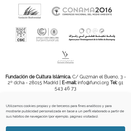
Fundación de Cultura Islámica.
C/ Guzmán el Bueno, 3 -
2º dcha - 28015 Madrid |
E-mail:
info@funci.org
Tel:
91
543 46 73
Utilizamos cookies propias y de terceros para fines analíticos y para
mostrarle publicidad personalizada en base a un perfil elaborado a partir de
Todos los materiales contenidos en este sitio están protegidos por leyes
sus hábitos de navegación (por ejemplo, páginas visitadas).
internacionales de copyright y no pueden ser reproducidos, distribuidos,
transmitidos, exhibidos, publicados o retransmitidos sin el permiso previo por
escrito de Med-O-Med o en el caso de materiales de terceros, el titular de ese