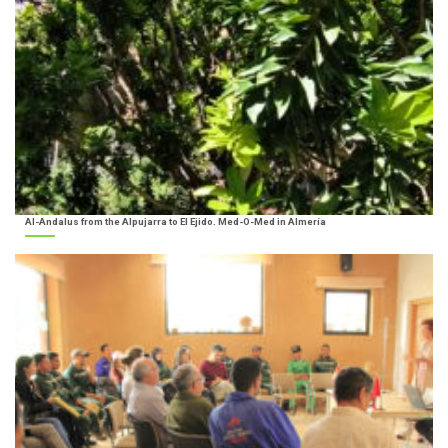
Al-Andalus from the Alpujarra to El Ejido. Med-O-Med in Almería