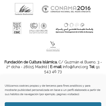
Fundación de Cultura Islámica.
C/ Guzmán el Bueno, 3 -
2º dcha - 28015 Madrid |
E-mail:
info@funci.org
Tel:
91
543 46 73
Utilizamos cookies propias y de terceros para fines analíticos y para
mostrarle publicidad personalizada en base a un perfil elaborado a partir de
Todos los materiales contenidos en este sitio están protegidos por leyes
sus hábitos de navegación (por ejemplo, páginas visitadas).
internacionales de copyright y no pueden ser reproducidos, distribuidos,
transmitidos, exhibidos, publicados o retransmitidos sin el permiso previo por
escrito de Med-O-Med o en el caso de materiales de terceros, el titular de ese