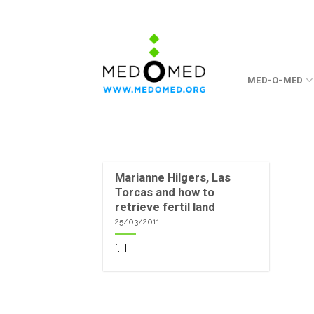
Skip
to
content
MED-O-MED
Marianne Hilgers, Las
Torcas and how to
retrieve fertil land
25/03/2011
[...]