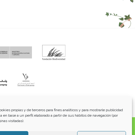
fo@funci.org
Tel:
91 543 46 73
ookies propias y de terceros para fines analíticos y para mostrarle publicidad
a en base a un perfil elaborado a partir de sus hábitos de navegación (por
inas visitadas).
os, transmitidos, exhibidos, publicados o retransmitidos
lterar ninguna marca, derecho de autor u otro aviso de