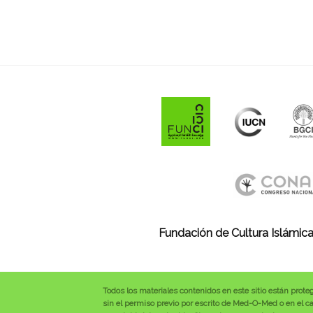
Fundación de Cultura Islámica
Todos los materiales contenidos en este sitio están prote
sin el permiso previo por escrito de Med-O-Med o en el cas