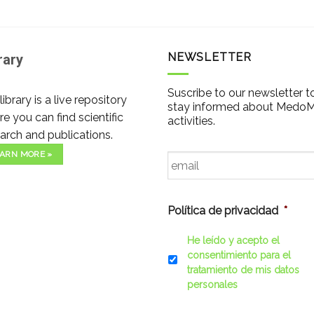
NEWSLETTER
rary
Suscribe to our newsletter t
library is a live repository
stay informed about Medo
e you can find scientific
activities.
arch and publications.
Email
*
ARN MORE »
Política de privacidad
*
He leído y acepto el
consentimiento para el
tratamiento de mis datos
personales