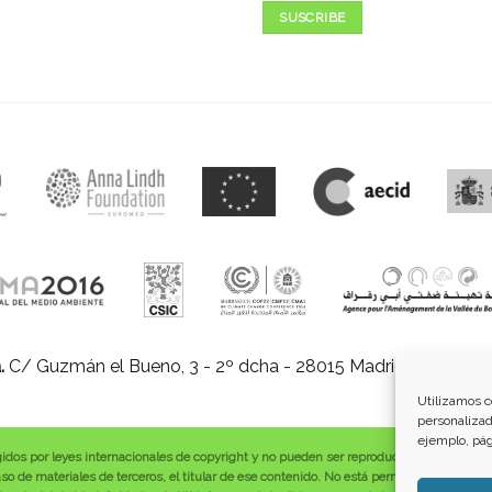
SUSCRIBE
.
C/ Guzmán el Bueno, 3 - 2º dcha - 28015 Madrid |
E-mail:
in
Utilizamos c
personalizad
ejemplo, pág
gidos por leyes internacionales de copyright y no pueden ser reproducidos, distribuid
o de materiales de terceros, el titular de ese contenido. No está permitido borrar o a