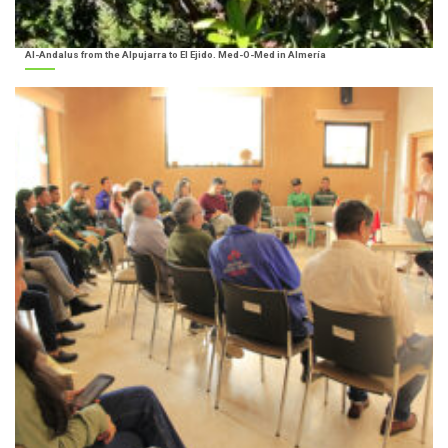
Al-Andalus from the Alpujarra to El Ejido. Med-O-Med in Almería