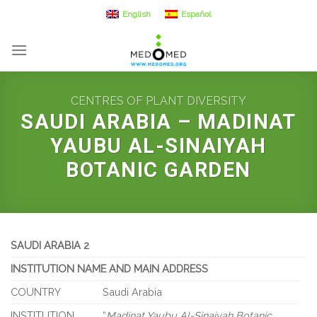
Skip
English
Español
to
content
CENTRES OF PLANT DIVERSITY
SAUDI ARABIA – MADINAT
YAUBU AL-SINAIYAH
BOTANIC GARDEN
SAUDI ARABIA 2
INSTITUTION NAME AND MAIN ADDRESS
COUNTRY
Saudi Arabia
INSTITUTION
“
Madinat Yaubu Al-Sinaiyah Botanic