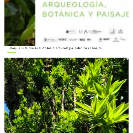
Coloquio | «Raíces de al-Ándalus: arqueología, botánica y paisaje»