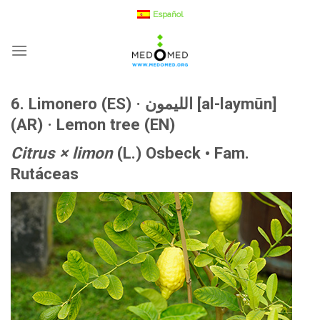
Saltar
Español
a
contenido
6. Limonero (ES) ·
الليمون [al-laymūn]
(AR) ·
Lemon tree (EN)
Citrus × limon
(L.) Osbeck • Fam.
Rutáceas