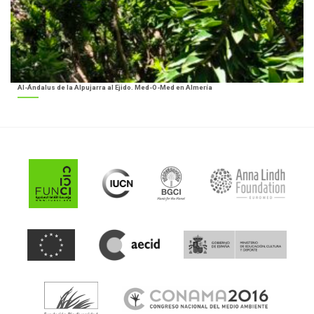
Al-Ándalus de la Alpujarra al Ejido. Med-O-Med en Almería