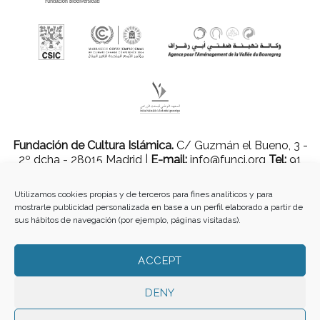
Fundación de Cultura Islámica.
C/ Guzmán el Bueno, 3 -
2º dcha - 28015 Madrid |
E-mail:
info@funci.org
Tel:
91
543 46 73
Utilizamos cookies propias y de terceros para fines analíticos y para
mostrarle publicidad personalizada en base a un perfil elaborado a partir de
sus hábitos de navegación (por ejemplo, páginas visitadas).
Todos los materiales contenidos en este sitio están protegidos por leyes
internacionales de copyright y no pueden ser reproducidos, distribuidos,
transmitidos, exhibidos, publicados o retransmitidos sin el permiso previo por
ACCEPT
escrito de Med-O-Med o en el caso de materiales de terceros, el titular de ese
contenido. No está permitido borrar o alterar ninguna marca, derecho de autor u
DENY
otro aviso de copyright del contenido. Sin embargo, puede descargar el material
de Med-O-Med en la Web (una copia legible y una copia impresa por página)