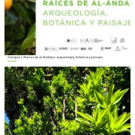
Coloquio | «Raíces de al-Ándalus: arqueología, botánica y paisaje»