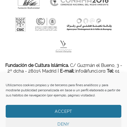
Fundación de Cultura Islámica.
C/ Guzmán el Bueno, 3 -
2º dcha - 28015 Madrid |
E-mail:
info@funci.org
Tel:
91
543 46 73
Utilizamos cookies propias y de terceros para fines analíticos y para
mostrarle publicidad personalizada en base a un perfil elaborado a partir de
sus hábitos de navegación (por ejemplo, páginas visitadas).
Todos los materiales contenidos en este sitio están protegidos por leyes
internacionales de copyright y no pueden ser reproducidos, distribuidos,
transmitidos, exhibidos, publicados o retransmitidos sin el permiso previo por
ACCEPT
escrito de Med-O-Med o en el caso de materiales de terceros, el titular de ese
contenido. No está permitido borrar o alterar ninguna marca, derecho de autor u
DENY
otro aviso de copyright del contenido. Sin embargo, puede descargar el material