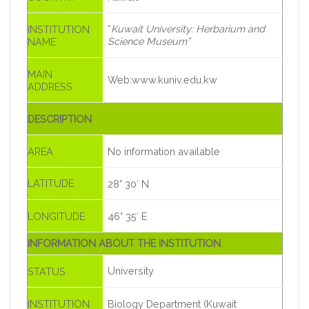
“
Kuwait University: Herbarium and
INSTITUTION
Science Museum”
NAME
MAIN
Web:www.kuniv.edu.kw
ADDRESS
DESCRIPTION
AREA
No information available
LATITUDE
28° 30′ N
LONGITUDE
46° 35′ E
INFORMATION ABOUT THE INSTITUTION
University
STATUS
INSTITUTION
Biology Department (Kuwait