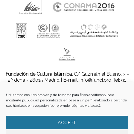
Fundación de Cultura Islámica.
C/ Guzmán el Bueno, 3 -
2º dcha - 28015 Madrid |
E-mail:
info@funci.org
Tel:
91
543 46 73
Utilizamos cookies propias y de terceros para fines analíticos y para
mostrarle publicidad personalizada en base a un perfil elaborado a partir de
sus hábitos de navegación (por ejemplo, páginas visitadas).
Todos los materiales contenidos en este sitio están protegidos por leyes
internacionales de copyright y no pueden ser reproducidos, distribuidos,
transmitidos, exhibidos, publicados o retransmitidos sin el permiso previo por
ACCEPT
escrito de Med-O-Med o en el caso de materiales de terceros, el titular de ese
contenido. No está permitido borrar o alterar ninguna marca, derecho de autor u