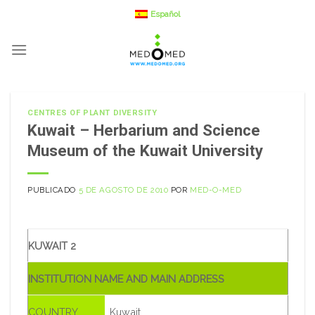
Saltar
Español
a
contenido
CENTRES OF PLANT DIVERSITY
Kuwait – Herbarium and Science
Museum of the Kuwait University
PUBLICADO
5 DE AGOSTO DE 2010
POR
MED-O-MED
KUWAIT 2
INSTITUTION NAME AND MAIN ADDRESS
COUNTRY
Kuwait