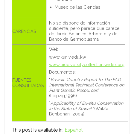
Museo de las Ciencias
No se dispone de información
suficiente, pero parece que carece
CARENCIAS
de Jardín Botánico, Arboreto, y de
Banco de Germoplasma
Web:
www.kuniv.edu.kw
www.biodiversitycollectionsindex.org
Documentos:
“
Kuwait: Country Report to The FAO
FUENTES
International Technical Conference on
CONSULTADAS
Plant Genetic Resources”
(Leipzig,1996)
“
Applicability of Ex-situ Conservation
in the State of Kuwait”
(Wafa’a
Behbehani, 2009)
This post is available in:
Español