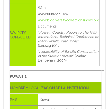
Web:
www.kuniv.edu.kw
www.biodiversitycollectionsindex.org
Documents:
“
Kuwait: Country Report to The FAO
SOURCES
International Technical Conference on
CONSULTED
Plant Genetic Resources”
(Leipzig,1996)
“
Applicability of Ex-situ Conservation
in the State of Kuwait”
(Wafa’a
Behbehani, 2009)
KUWAIT 2
NOMBRE Y LOCALIZACIÓN DE LA INSTITUCIÓN
PAÍS
Kuwait