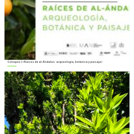
Coloquio | «Raíces de al-Ándalus: arqueología, botánica y paisaje»