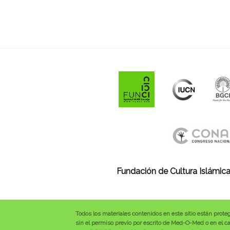
Fundación de Cultura Islámica
Todos los materiales contenidos en este sitio están prote
sin el permiso previo por escrito de Med-O-Med o en el cas