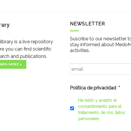
NEWSLETTER
rary
Suscribe to our newsletter t
library is a live repository
stay informed about Medo
e you can find scientific
activities.
arch and publications.
Email
*
ARN MORE »
Política de privacidad
*
He leído y acepto el
consentimiento para el
tratamiento de mis datos
personales