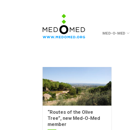
Skip
to
content
MED-O-MED
“Routes of the Olive
Tree”, new Med-O-Med
member