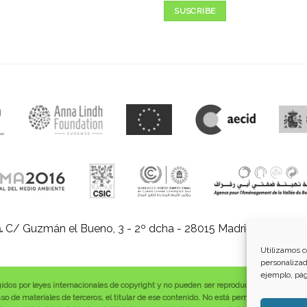
SUSCRIBE
.
C/ Guzmán el Bueno, 3 - 2º dcha - 28015 Madrid |
E-mail:
in
Utilizamos c
personalizad
ejemplo, pág
gidos por leyes internacionales de copyright y no pueden ser reproducidos, distribuid
o de materiales de terceros, el titular de ese contenido. No está permitido borrar o a