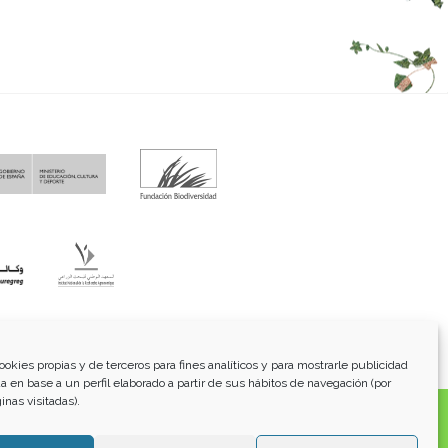
fo@funci.org
Tel:
91 543 46 73
ookies propias y de terceros para fines analíticos y para mostrarle publicidad
a en base a un perfil elaborado a partir de sus hábitos de navegación (por
inas visitadas).
os, transmitidos, exhibidos, publicados o retransmitidos
lterar ninguna marca, derecho de autor u otro aviso de