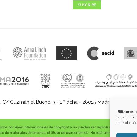
SUSCRIBE
.
C/ Guzmán el Bueno, 3 - 2º dcha - 28015 Madrid |
E-mail:
in
Utilizamos c
personalizad
ejemplo, pág
gidos por leyes internacionales de copyright y no pueden ser reproducidos, distribuid
o de materiales de terceros, el titular de ese contenido. No está permitido borrar o a