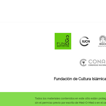
Fundación de Cultura Islámica
Todos los materiales contenidos en este sitio están prote
sin el permiso previo por escrito de Med-O-Med o en el cas