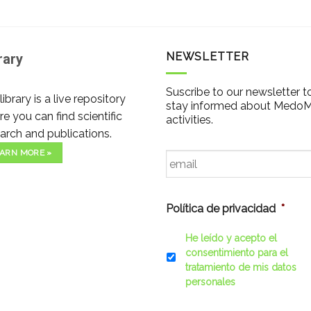
NEWSLETTER
rary
Suscribe to our newsletter t
library is a live repository
stay informed about Medo
e you can find scientific
activities.
arch and publications.
Email
*
ARN MORE »
Política de privacidad
*
He leído y acepto el
consentimiento para el
tratamiento de mis datos
personales