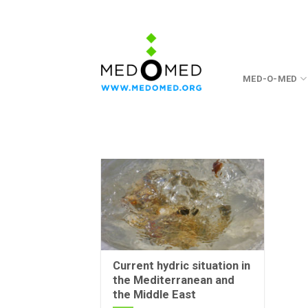
Skip
to
content
MED-O-MED
Current hydric situation in
the Mediterranean and
the Middle East