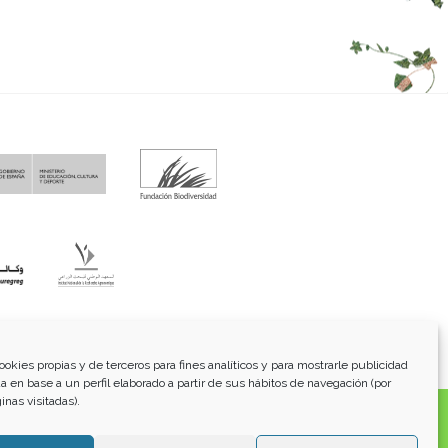
fo@funci.org
Tel:
91 543 46 73
ookies propias y de terceros para fines analíticos y para mostrarle publicidad
a en base a un perfil elaborado a partir de sus hábitos de navegación (por
inas visitadas).
os, transmitidos, exhibidos, publicados o retransmitidos
lterar ninguna marca, derecho de autor u otro aviso de