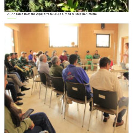
Al-Andalus from the Alpujarra to El Ejido. Med-O-Med in Almería