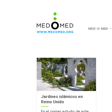
Saltar
a
contenido
MED-O-MED
Jardines islámicos en
Reino Unido
En el primer estudio de este