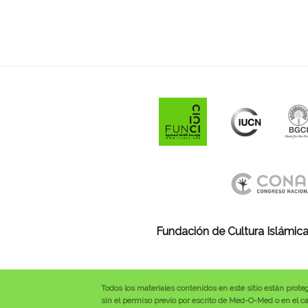
Fundación de Cultura Islámica
Todos los materiales contenidos en este sitio están prote
sin el permiso previo por escrito de Med-O-Med o en el cas