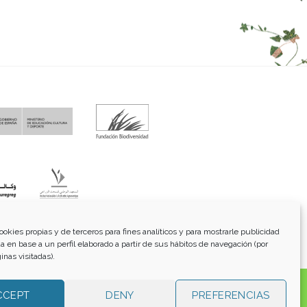
fo@funci.org
Tel:
91 543 46 73
ookies propias y de terceros para fines analíticos y para mostrarle publicidad
a en base a un perfil elaborado a partir de sus hábitos de navegación (por
inas visitadas).
os, transmitidos, exhibidos, publicados o retransmitidos
CCEPT
DENY
PREFERENCIAS
lterar ninguna marca, derecho de autor u otro aviso de