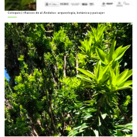
Coloquio | «Raíces de al-Ándalus: arqueología, botánica y paisaje»