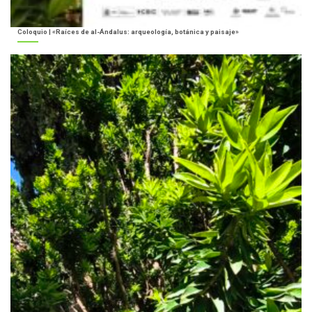
Coloquio | «Raíces de al-Ándalus: arqueología, botánica y paisaje»