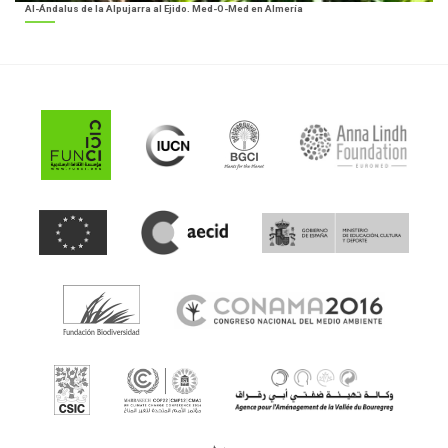
Al-Ándalus de la Alpujarra al Ejido. Med-O-Med en Almería