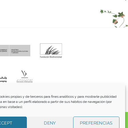
fo@funci.org
Tel:
91 543 46 73
ookies propias y de terceros para fines analíticos y para mostrarle publicidad
a en base a un perfil elaborado a partir de sus hábitos de navegación (por
inas visitadas).
os, transmitidos, exhibidos, publicados o retransmitidos
CCEPT
DENY
PREFERENCIAS
lterar ninguna marca, derecho de autor u otro aviso de