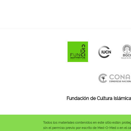
Fundación de Cultura Islámica
Todos los materiales contenidos en este sitio están prote
sin el permiso previo por escrito de Med-O-Med o en el cas