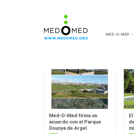
Saltar
a
contenido
MED-O-MED
Med-O-Med firma un
El
acuerdo con el Parque
d
Dounya de Argel
m