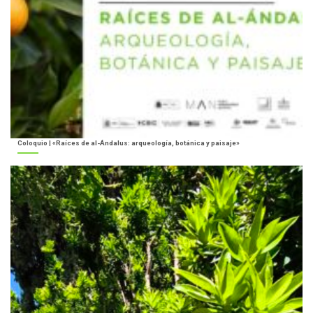
Coloquio | «Raíces de al-Ándalus: arqueología, botánica y paisaje»