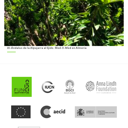
Al-Ándalus de la Alpujarra al Ejido. Med-O-Med en Almería