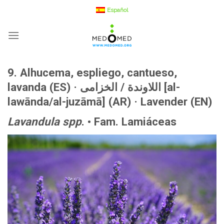
Saltar
Español
a
contenido
9. Alhucema, espliego, cantueso,
lavanda (ES) ·
اللاوندة / الخزامى [al-
lawānda/al-juzāmā] (AR) ·
Lavender (EN)
Lavandula spp
. • Fam. Lamiáceas