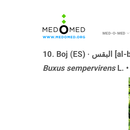
Saltar
a
contenido
MED-O-MED
10. Boj (ES) ·
البقس 
Buxus sempervirens
L. 