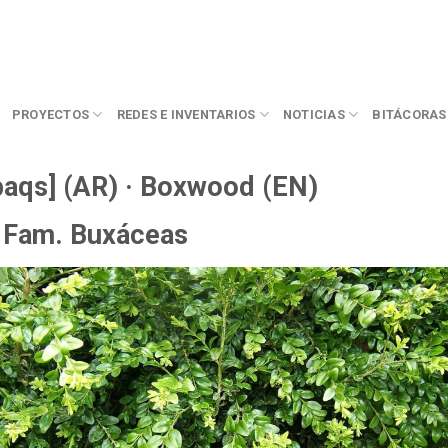
PROYECTOS
REDES E INVENTARIOS
NOTICIAS
BITÁCORAS
[al-baqs] (AR) ·
Boxwood (EN)
• Fam. Buxáceas