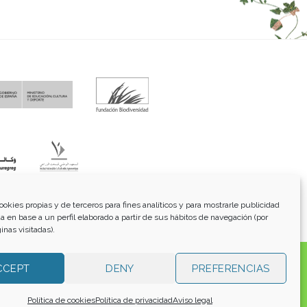
fo@funci.org
Tel:
91 543 46 73
ookies propias y de terceros para fines analíticos y para mostrarle publicidad
a en base a un perfil elaborado a partir de sus hábitos de navegación (por
inas visitadas).
os, transmitidos, exhibidos, publicados o retransmitidos
CCEPT
DENY
PREFERENCIAS
lterar ninguna marca, derecho de autor u otro aviso de
 para su uso personal, no comercial. Los enlaces a otros
o involucrado en su producción y no es responsable de
Política de cookies
Política de privacidad
Aviso legal