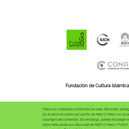
Fundación de Cultura Islámica
Todos los materiales contenidos en este sitio están prote
sin el permiso previo por escrito de Med-O-Med o en el cas
copyright del contenido. Sin embargo, puede descargar el
sitios Web desde los sitios web de MED-O-Med y FUNCI se