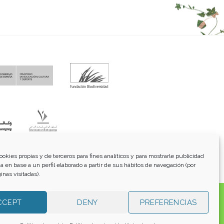
fo@funci.org
Tel:
91 543 46 73
ookies propias y de terceros para fines analíticos y para mostrarle publicidad
a en base a un perfil elaborado a partir de sus hábitos de navegación (por
inas visitadas).
os, transmitidos, exhibidos, publicados o retransmitidos
CCEPT
DENY
PREFERENCIAS
lterar ninguna marca, derecho de autor u otro aviso de
 para su uso personal, no comercial. Los enlaces a otros
o involucrado en su producción y no es responsable de