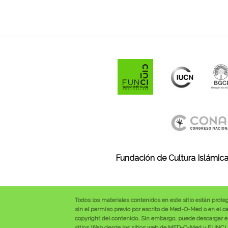
Fundación de Cultura Islámica
Todos los materiales contenidos en este sitio están prote
sin el permiso previo por escrito de Med-O-Med o en el cas
copyright del contenido. Sin embargo, puede descargar el
sitios Web desde los sitios web de MED-O-Med y FUNCI se