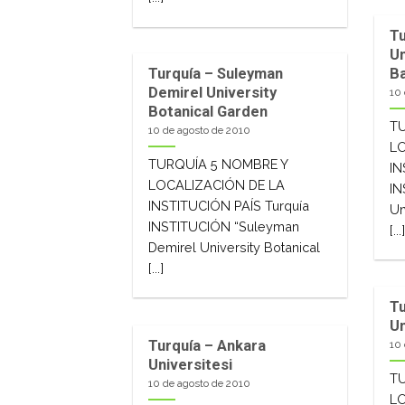
Tu
Un
Turquía – Suleyman
B
Demirel University
10
Botanical Garden
T
10 de agosto de 2010
L
TURQUÍA 5 NOMBRE Y
IN
LOCALIZACIÓN DE LA
IN
INSTITUCIÓN PAÍS Turquía
Un
INSTITUCIÓN “Suleyman
[...
Demirel University Botanical
[...]
Tu
Un
Turquía – Ankara
10
Universitesi
T
10 de agosto de 2010
L