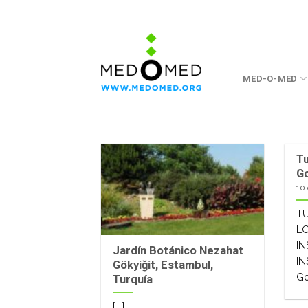
Saltar
a
contenido
MED-O-MED
Tu
Go
10
T
L
IN
Jardín Botánico Nezahat
IN
Gökyiğit, Estambul,
Go
Turquía
[...]