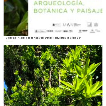
Coloquio | «Raíces de al-Ándalus: arqueología, botánica y paisaje»