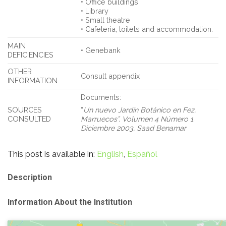
• Office buildings
• Library
• Small theatre
• Cafeteria, toilets and accommodation.
MAIN
• Genebank
DEFICIENCIES
OTHER
Consult appendix
INFORMATION
Documents:
SOURCES
“
Un nuevo Jardín Botánico en Fez,
CONSULTED
Marruecos”.
Volumen 4 Número 1.
Diciembre 2003, Saad Benamar
This post is available in:
English
Español
Description
Information About the Institution