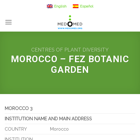
Skip
English
Español
to
content
CENTRES OF PLANT DIVERSITY
MOROCCO – FEZ BOTANIC
GARDEN
MOROCCO 3
INSTITUTION NAME AND MAIN ADDRESS
COUNTRY
Morocco
INSTITUTION