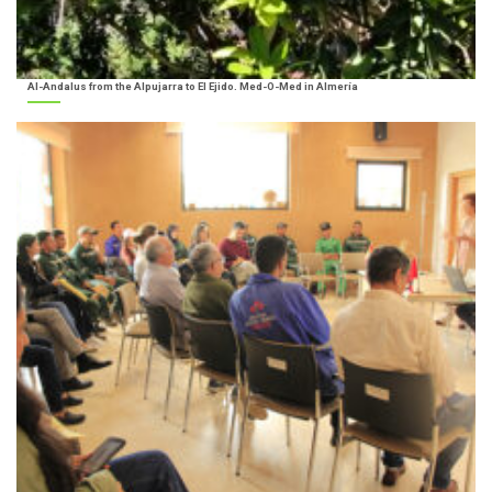
Al-Andalus from the Alpujarra to El Ejido. Med-O-Med in Almería