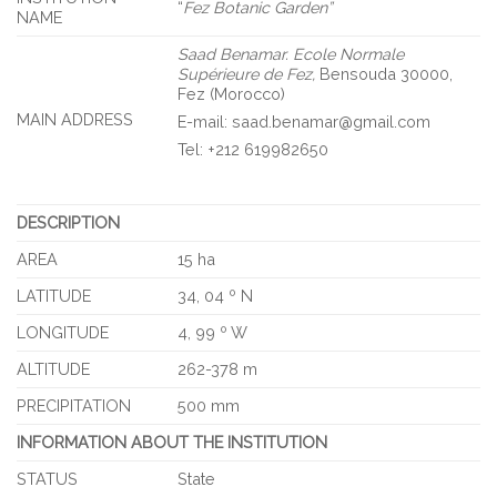
“
Fez Botanic Garden”
NAME
Saad Benamar.
Ecole Normale
Supérieure de Fez,
Bensouda 30000,
Fez (Morocco)
MAIN ADDRESS
E-mail: saad.benamar@gmail.com
Tel: +212 619982650
DESCRIPTION
AREA
15 ha
LATITUDE
34, 04 º N
LONGITUDE
4, 99 º W
ALTITUDE
262-378 m
PRECIPITATION
500 mm
INFORMATION ABOUT THE INSTITUTION
STATUS
State