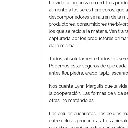
La vida se organiza en red. Los produ
alimento a los seres herbívoros, que 
descomponedores se nutren de la muer
productores, consumidores (herbívor
los que se recicla la materia. Van tran
capturada por los productores primar
de la misma.
Todos, absolutamente todos los seres
Podemos estar seguros de que cada p
antes flor, piedra, arado, lápiz, escar
Nos cuenta Lynn Margulis que la vida
la cooperación. Las formas de vida s
otras, no matándolas.
Las células eucariotas –las células m
entre células procariotas. Los anima
que, si no se hubiese dado esa unión,