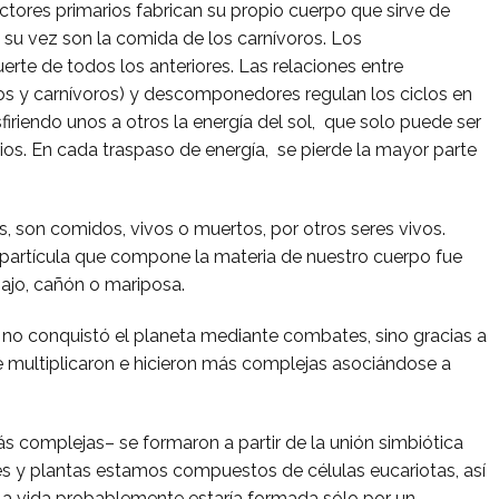
ctores primarios fabrican su propio cuerpo que sirve de
a su vez son la comida de los carnívoros. Los
te de todos los anteriores. Las relaciones entre
os y carnívoros) y descomponedores regulan los ciclos en
sfiriendo unos a otros la energía del sol, que solo puede ser
ios. En cada traspaso de energía, se pierde la mayor parte
, son comidos, vivos o muertos, por otros seres vivos.
artícula que compone la materia de nuestro cuerpo fue
abajo, cañón o mariposa.
 no conquistó el planeta mediante combates, sino gracias a
e multiplicaron e hicieron más complejas asociándose a
ás complejas– se formaron a partir de la unión simbiótica
les y plantas estamos compuestos de células eucariotas, así
 la vida probablemente estaría formada sólo por un