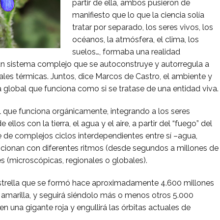
partir de ella, ambos pusieron de
manifiesto que lo que la ciencia solía
tratar por separado, los seres vivos, los
océanos, la atmósfera, el clima, los
suelos…, formaba una realidad
s un sistema complejo que se autoconstruye y autorregula a
ales térmicas. Juntos, dice Marcos de Castro, el ambiente y
 global que funciona como si se tratase de una entidad viva.
l que funciona orgánicamente, integrando a los seres
e ellos con la tierra, el agua y el aire, a partir del “fuego” del
e de complejos ciclos interdependientes entre sí –agua,
ncionan con diferentes ritmos (desde segundos a millones de
es (microscópicas, regionales o globales).
a estrella que se formó hace aproximadamente 4.600 millones
amarilla, y seguirá siéndolo más o menos otros 5.000
n una gigante roja y engullirá las órbitas actuales de