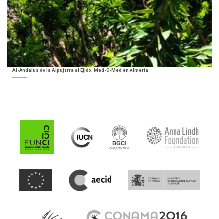
Al-Ándalus de la Alpujarra al Ejido. Med-O-Med en Almería