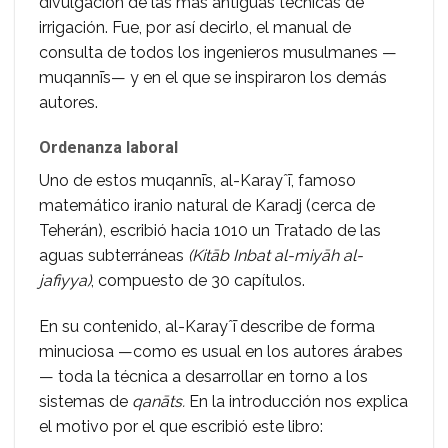
divulgación de las más antiguas técnicas de
irrigación. Fue, por así decirlo, el manual de
consulta de todos los ingenieros musulmanes —
muqannīs— y en el que se inspiraron los demás
autores.
Ordenanza laboral
Uno de estos muqannīs, al-Karayˆī, famoso
matemático iranio natural de Karadj (cerca de
Teherán), escribió hacia 1010 un Tratado de las
aguas subterráneas
(Kitāb Inbat al-miyāh al-
jafiyya)
, compuesto de 30 capítulos.
En su contenido, al-Karayˆī describe de forma
minuciosa —como es usual en los autores árabes
— toda la técnica a desarrollar en torno a los
sistemas de
qanāts.
En la introducción nos explica
el motivo por el que escribió este libro: