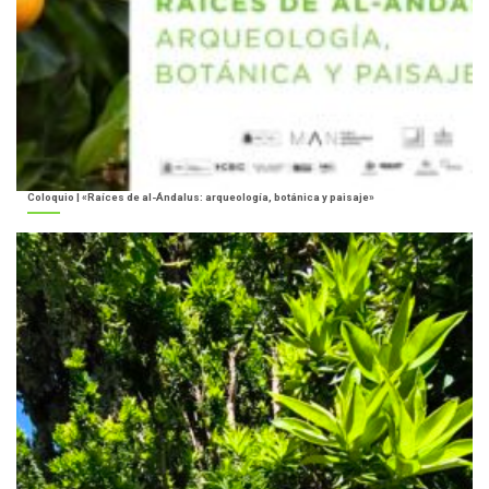
Coloquio | «Raíces de al-Ándalus: arqueología, botánica y paisaje»