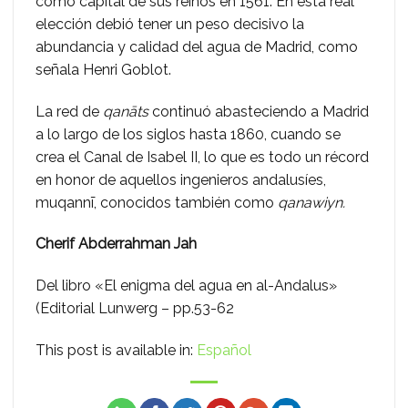
como capital de sus reinos en 1561. En esta real
elección debió tener un peso decisivo la
abundancia y calidad del agua de Madrid, como
señala Henri Goblot.
La red de
qanāts
continuó abasteciendo a Madrid
a lo largo de los siglos hasta 1860, cuando se
crea el Canal de Isabel II, lo que es todo un récord
en honor de aquellos ingenieros andalusíes,
muqannī, conocidos también como
qanawiyn.
Cherif Abderrahman Jah
Del libro «El enigma del agua en al-Andalus»
(Editorial Lunwerg – pp.53-62
This post is available in:
Español