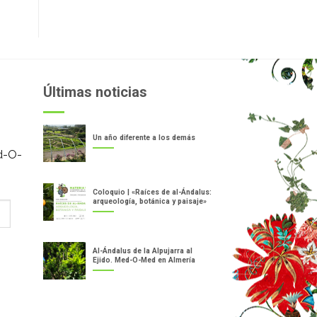
Últimas noticias
Un año diferente a los demás
d-O-
Coloquio | «Raíces de al-Ándalus:
arqueología, botánica y paisaje»
Al-Ándalus de la Alpujarra al
Ejido. Med-O-Med en Almería