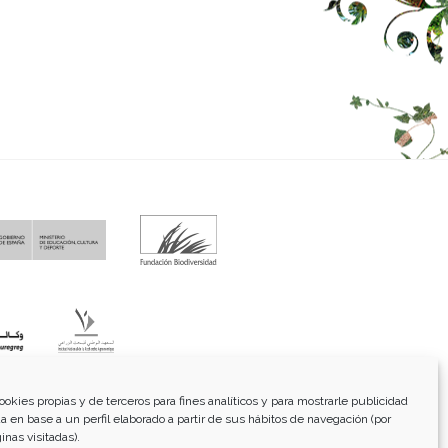
fo@funci.org
Tel:
91 543 46 73
ookies propias y de terceros para fines analíticos y para mostrarle publicidad
a en base a un perfil elaborado a partir de sus hábitos de navegación (por
inas visitadas).