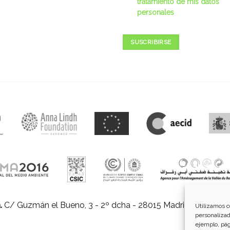
tratamiento de mis datos
personales
SUSCRIBIRSE
.
C/ Guzmán el Bueno, 3 - 2º dcha - 28015 Madrid |
E-mail:
in
Utilizamos c
personalizad
ejemplo, pág