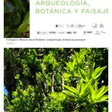
Coloquio | «Raíces de al-Ándalus: arqueología, botánica y paisaje»