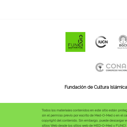
Fundación de Cultura Islámica
Todos los materiales contenidos en este sitio están prote
sin el permiso previo por escrito de Med-O-Med o en el cas
copyright del contenido. Sin embargo, puede descargar el
sitios Web desde los sitios web de MED-O-Med y FUNCI se