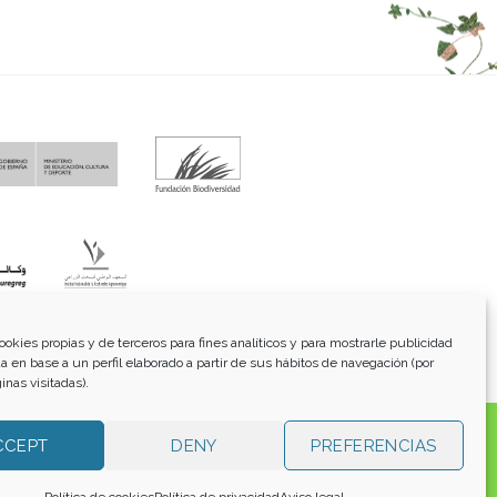
fo@funci.org
Tel:
91 543 46 73
ookies propias y de terceros para fines analíticos y para mostrarle publicidad
a en base a un perfil elaborado a partir de sus hábitos de navegación (por
inas visitadas).
os, transmitidos, exhibidos, publicados o retransmitidos
CCEPT
DENY
PREFERENCIAS
lterar ninguna marca, derecho de autor u otro aviso de
 para su uso personal, no comercial. Los enlaces a otros
o involucrado en su producción y no es responsable de