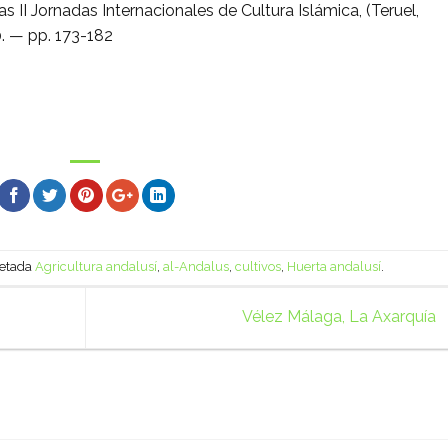
las II Jornadas Internacionales de Cultura Islámica, (Teruel,
0. — pp. 173-182
uetada
Agricultura andalusí
,
al-Andalus
,
cultivos
,
Huerta andalusí
.
Vélez Málaga, La Axarquía