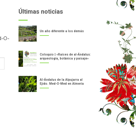
Últimas noticias
Un año diferente a los demás
d-O-
Coloquio | «Raíces de al-Ándalus:
arqueología, botánica y paisaje»
Al-Ándalus de la Alpujarra al
Ejido. Med-O-Med en Almería