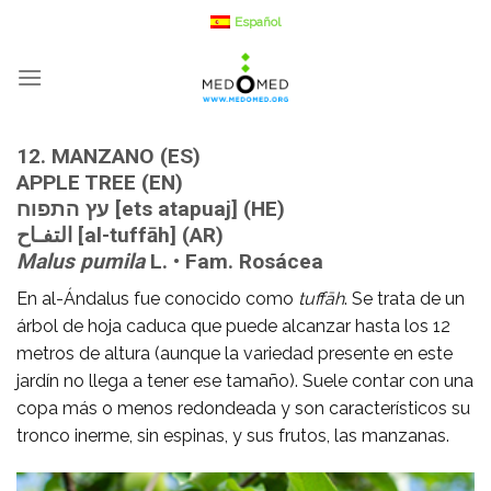
Saltar
Español
a
contenido
12. MANZANO (ES)
APPLE TREE (EN)
עץ התפוח [ets atapuaj] (HE)
التفـاح [al-tuffāh] (AR)
Malus pumila
L. • Fam. Rosácea
En al-Ándalus fue conocido como
tuffāh
. Se trata de un
árbol de hoja caduca que puede alcanzar hasta los 12
metros de altura (aunque la variedad presente en este
jardín no llega a tener ese tamaño). Suele contar con una
copa más o menos redondeada y son característicos su
tronco inerme, sin espinas, y sus frutos, las manzanas.