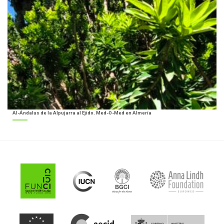
Al-Ándalus de la Alpujarra al Ejido. Med-O-Med en Almería