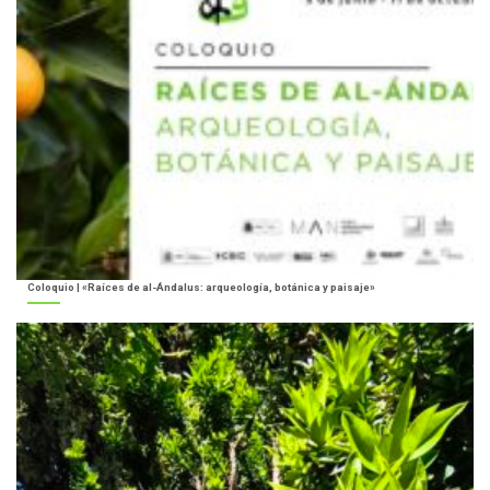
Coloquio | «Raíces de al-Ándalus: arqueología, botánica y paisaje»