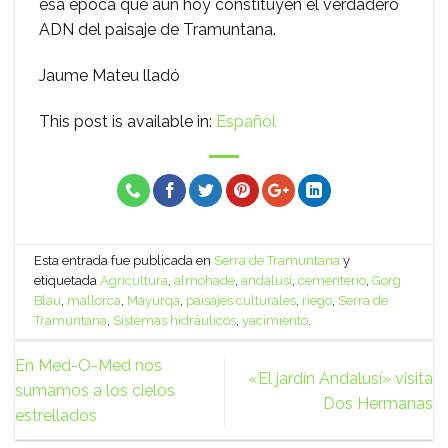
esa época que aún hoy constituyen el verdadero
ADN del paisaje de Tramuntana.
Jaume Mateu lladó
This post is available in:
Español
Esta entrada fue publicada en
Serra de Tramuntana
y
etiquetada
Agricultura
,
almohade
,
andalusí
,
cementerio
,
Gorg
Blau
,
mallorca
,
Mayurqa
,
paisajes culturales
,
riego
,
Serra de
Tramuntana
,
Sistemas hidráulicos
,
yacimiento
.
En Med-O-Med nos
«El jardín Andalusí» visita
sumamos a los cielos
Dos Hermanas
estrellados